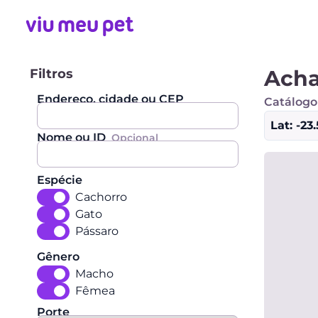
Pets Achados e Perdidos | Viu Meu Pet
Acha
Filtros
Endereço, cidade ou CEP
Catálogo
Lat: -23
Nome ou ID
Opcional
Espécie
Cachorro
Gato
Pássaro
Gênero
Macho
Fêmea
Porte