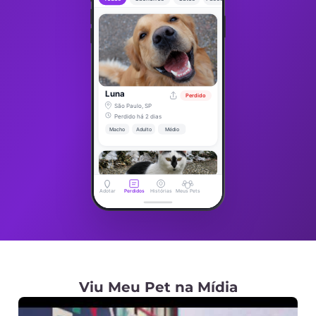
Luna
Perdido
São Paulo, SP
Perdido há 2 dias
Macho
Adulto
Médio
Adotar
Perdidos
Histórias
Meus Pets
Viu Meu Pet na Mídia